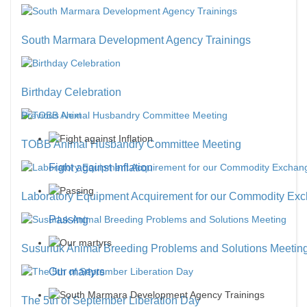
South Marmara Development Agency Trainings
Birthday Celebration
Previous
Next
TOBB Animal Husbandry Committee Meeting
Fight against Inflation
Laboratory Equipment Acquirement for our Commodity Ex
Passing
Susurluk Animal Breeding Problems and Solutions Meetin
Our martyrs
The 5th of September Liberation Day