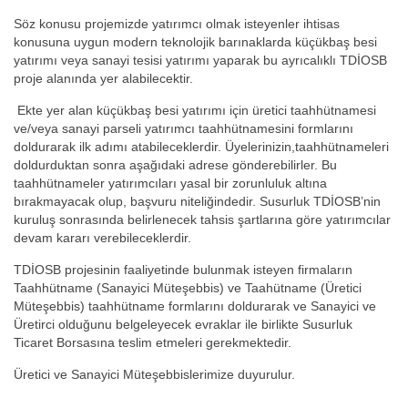
Söz konusu projemizde yatırımcı olmak isteyenler ihtisas
konusuna uygun modern teknolojik barınaklarda küçükbaş besi
yatırımı veya sanayi tesisi yatırımı yaparak bu ayrıcalıklı TDİOSB
proje alanında yer alabilecektir.
Ekte yer alan küçükbaş besi yatırımı için üretici taahhütnamesi
ve/veya sanayi parseli yatırımcı taahhütnamesini formlarını
doldurarak ilk adımı atabileceklerdir. Üyelerinizin,taahhütnameleri
doldurduktan sonra aşağıdaki adrese gönderebilirler. Bu
taahhütnameler yatırımcıları yasal bir zorunluluk altına
bırakmayacak olup, başvuru niteliğindedir. Susurluk TDİOSB’nin
kuruluş sonrasında belirlenecek tahsis şartlarına göre yatırımcılar
devam kararı verebileceklerdir.
TDİOSB projesinin faaliyetinde bulunmak isteyen firmaların
Taahhütname (Sanayici Müteşebbis) ve Taahütname (Üretici
Müteşebbis) taahhütname formlarını doldurarak ve Sanayici ve
Üretirci olduğunu belgeleyecek evraklar ile birlikte Susurluk
Ticaret Borsasına teslim etmeleri gerekmektedir.
Üretici ve Sanayici Müteşebbislerimize duyurulur.