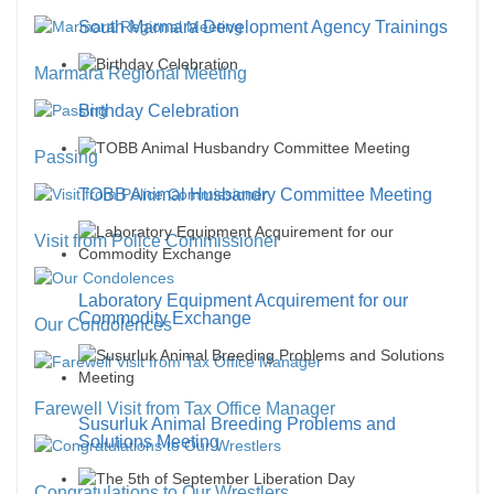
South Marmara Development Agency Trainings
Marmara Regional Meeting
Birthday Celebration
Passing
TOBB Animal Husbandry Committee Meeting
Visit from Police Commissioner
Laboratory Equipment Acquirement for our
Commodity Exchange
Our Condolences
Farewell Visit from Tax Office Manager
Susurluk Animal Breeding Problems and
Solutions Meeting
Congratulations to Our Wrestlers