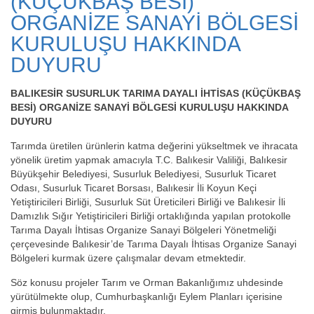
(KÜÇÜKBAŞ BESİ)
ORGANİZE SANAYİ BÖLGESİ
KURULUŞU HAKKINDA
DUYURU
BALIKESİR SUSURLUK TARIMA DAYALI İHTİSAS (KÜÇÜKBAŞ
BESİ) ORGANİZE SANAYİ BÖLGESİ KURULUŞU HAKKINDA
DUYURU
Tarımda üretilen ürünlerin katma değerini yükseltmek ve ihracata
yönelik üretim yapmak amacıyla T.C. Balıkesir Valiliği, Balıkesir
Büyükşehir Belediyesi, Susurluk Belediyesi, Susurluk Ticaret
Odası, Susurluk Ticaret Borsası, Balıkesir İli Koyun Keçi
Yetiştiricileri Birliği, Susurluk Süt Üreticileri Birliği ve Balıkesir İli
Damızlık Sığır Yetiştiricileri Birliği ortaklığında yapılan protokolle
Tarıma Dayalı İhtisas Organize Sanayi Bölgeleri Yönetmeliği
çerçevesinde Balıkesir’de Tarıma Dayalı İhtisas Organize Sanayi
Bölgeleri kurmak üzere çalışmalar devam etmektedir.
Söz konusu projeler Tarım ve Orman Bakanlığımız uhdesinde
yürütülmekte olup, Cumhurbaşkanlığı Eylem Planları içerisine
girmiş bulunmaktadır.