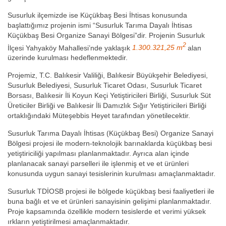
Susurluk ilçemizde ise Küçükbaş Besi İhtisas konusunda
başlattığımız projenin ismi “Susurluk Tarıma Dayalı İhtisas
Küçükbaş Besi Organize Sanayi Bölgesi”dir. Projenin Susurluk
2
İlçesi Yahyaköy Mahallesi’nde yaklaşık
1.300.321,25 m
alan
üzerinde kurulması hedeflenmektedir.
Projemiz, T.C. Balıkesir Valiliği, Balıkesir Büyükşehir Belediyesi,
Susurluk Belediyesi, Susurluk Ticaret Odası, Susurluk Ticaret
Borsası, Balıkesir İli Koyun Keçi Yetiştiricileri Birliği, Susurluk Süt
Üreticiler Birliği ve Balıkesir İli Damızlık Sığır Yetiştiricileri Birliği
ortaklığındaki Müteşebbis Heyet tarafından yönetilecektir.
Susurluk Tarıma Dayalı İhtisas (Küçükbaş Besi) Organize Sanayi
Bölgesi projesi ile modern-teknolojik barınaklarda küçükbaş besi
yetiştiriciliği yapılması planlanmaktadır. Ayrıca alan içinde
planlanacak sanayi parselleri ile işlenmiş et ve et ürünleri
konusunda uygun sanayi tesislerinin kurulması amaçlanmaktadır.
Susurluk TDİOSB projesi ile bölgede küçükbaş besi faaliyetleri ile
buna bağlı et ve et ürünleri sanayisinin gelişimi planlanmaktadır.
Proje kapsamında özellikle modern tesislerde et verimi yüksek
ırkların yetiştirilmesi amaçlanmaktadır.